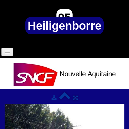
95
Heiligenborre
Accueil
Nouvelle Aquitaine
95 Heiligenborre ?
Sociétés de transports
▼