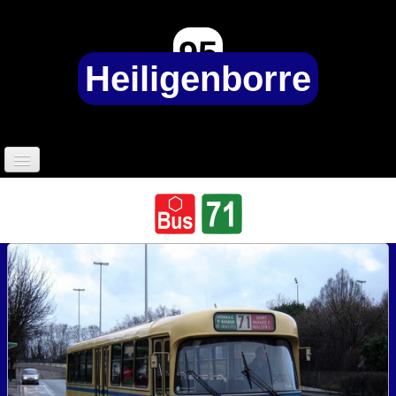
95
Heiligenborre
Accueil
95 Heiligenborre ?
Sociétés de transports
▼