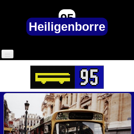
95
Heiligenborre
Accueil
95 Heiligenborre ?
Sociétés de transports
▼